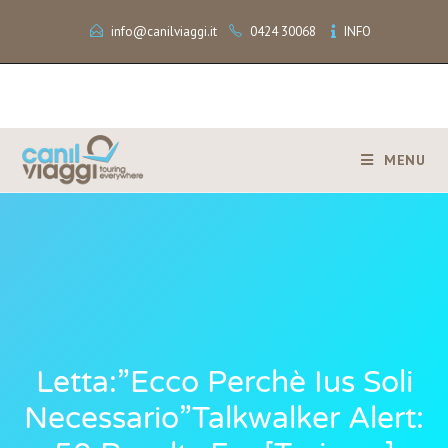
info@canilviaggi.it
0424 30068
INFO
MENU
Letta:”Ecco Perchè Ius Soli
Necessario”Talkwalker Alert: