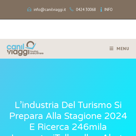
info@canilviaggi.it
0424 30068
INFO
MENU
L’industria Del Turismo Si
Prepara Alla Stagione 2024
E Ricerca 246mila