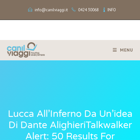
info@canilviaggi.it
0424 30068
INFO
MENU
Lucca All’Inferno Da Un’idea
Di Dante AlighieriTalkwalker
Alert: 50 Results For