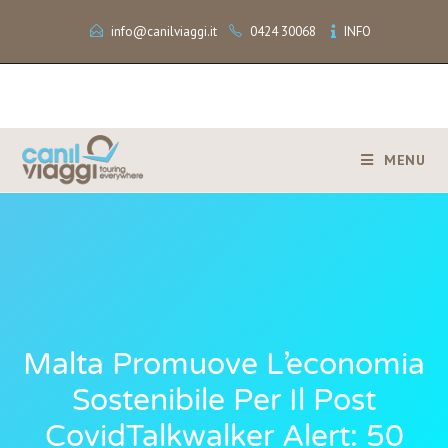
info@canilviaggi.it
0424 30068
INFO
MENU
Malta Promuove L’economia
Sostenibile Per Il Post
CovidTalkwalker Alert: 50