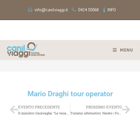
info@canilviaggi.it
0424 30068
INFO
MENU
>
Mario Draghi tour operator
Mario Draghi tour operator
EVENTO PRECEDENTE
PROSSIMO EVENTO
Il ministro Garavaglia: “Le vacanze estive verranno salvate dal lasciapassare”
Turismo alternativo Veneto | Forum VenetoTalkwalker Alert: 50 results for [turismo]