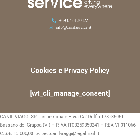
+39 0424 30822
info@canilservice.it
Cookies e Privacy Policy
[wt_cli_manage_consent]
CANIL VIAGGI SRL unipersonale – via Ca’ Dolfin 178 -36061
Bassano del Grappa (VI) – P.IVA IT03259350241 – REA VI-311066
C.S.€. 15.000,00 i.v. pec.canilviaggi@legalmail.it