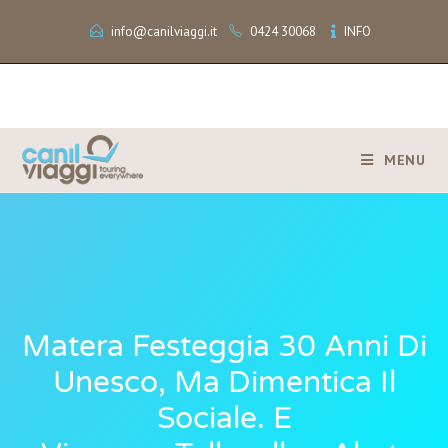
info@canilviaggi.it
0424 30068
INFO
MENU
Matera Festeggia 30 Anni Di
Unesco, Ma Dimentica Il
Sociale. E