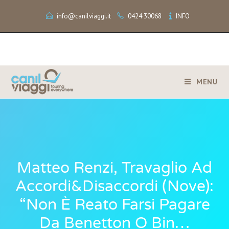
info@canilviaggi.it
0424 30068
INFO
MENU
Matteo Renzi, Travaglio Ad
Accordi&Disaccordi (Nove):
“Non È Reato Farsi Pagare
Da Benetton O Bin…