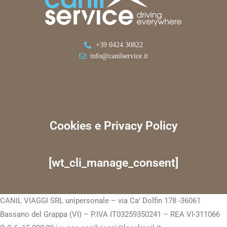
+39 0424 30822
info@canilservice.it
Cookies e Privacy Policy
[wt_cli_manage_consent]
CANIL VIAGGI SRL unipersonale – via Ca’ Dolfin 178 -36061
Bassano del Grappa (VI) – P.IVA IT03259350241 – REA VI-311066