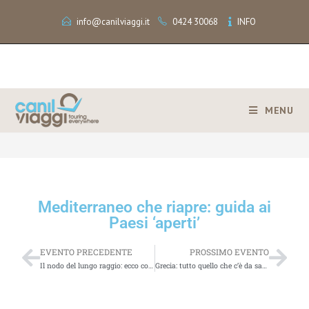
info@canilviaggi.it
0424 30068
INFO
MENU
>
Mediterraneo che riapre: guida ai Paesi ‘aperti’
Mediterraneo che riapre: guida ai
Paesi ‘aperti’
EVENTO PRECEDENTE
PROSSIMO EVENTO
Il nodo del lungo raggio: ecco come i vettori dovranno modificare l’impostazione
Grecia: tutto quello che c’è da sapere per la riapertura ai turisti