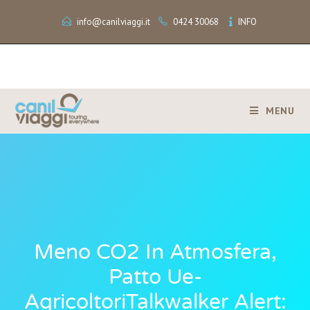
info@canilviaggi.it
0424 30068
INFO
MENU
Meno CO2 In Atmosfera,
Patto Ue-
AgricoltoriTalkwalker Alert: