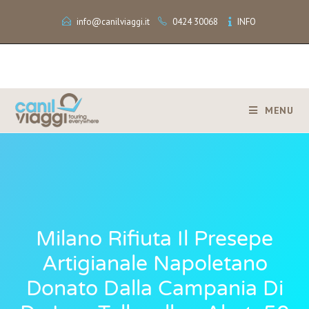
info@canilviaggi.it
0424 30068
INFO
MENU
Milano Rifiuta Il Presepe
Artigianale Napoletano
Donato Dalla Campania Di