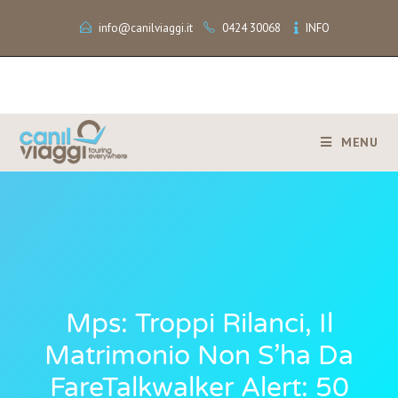
info@canilviaggi.it
0424 30068
INFO
MENU
Mps: Troppi Rilanci, Il
Matrimonio Non S’ha Da
FareTalkwalker Alert: 50