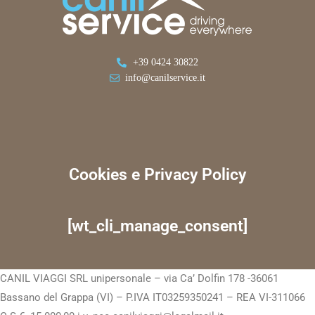
+39 0424 30822
info@canilservice.it
Cookies e Privacy Policy
[wt_cli_manage_consent]
CANIL VIAGGI SRL unipersonale – via Ca’ Dolfin 178 -36061
Bassano del Grappa (VI) – P.IVA IT03259350241 – REA VI-311066