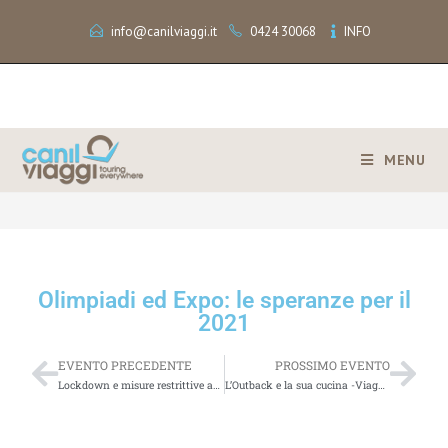
info@canilviaggi.it
0424 30068
INFO
MENU
>
Olimpiadi ed Expo: le speranze per il 2021
Olimpiadi ed Expo: le speranze per il
2021
EVENTO PRECEDENTE
PROSSIMO EVENTO
Lockdown e misure restrittive anti Covid | Previsioni del Futuro Prossimo | Cosa succederà? | Quando…Talkwalker Alert: 50 results for [turismo]
L’Outback e la sua cucina -Viaggio in Australia