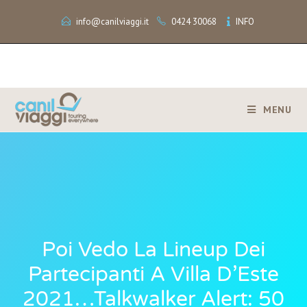
info@canilviaggi.it
0424 30068
INFO
MENU
Poi Vedo La Lineup Dei
Partecipanti A Villa D’Este
2021…Talkwalker Alert: 50