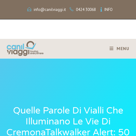
info@canilviaggi.it
0424 30068
INFO
MENU
Quelle Parole Di Vialli Che
Illuminano Le Vie Di
CremonaTalkwalker Alert: 50