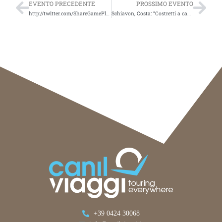
EVENTO PRECEDENTE
PROSSIMO EVENTO
http://twitter.com/ShareGamePlay/status/1499350471403790338Talkwalker Alert: 50 results for [turismo]
Schiavon, Costa: “Costretti a cancellare gli scali a San Pietroburgo”
+39 0424 30068