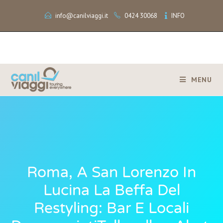
info@canilviaggi.it
0424 30068
INFO
MENU
Roma, A San Lorenzo In
Lucina La Beffa Del
Restyling: Bar E Locali