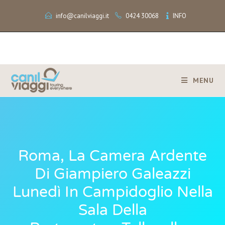
info@canilviaggi.it
0424 30068
INFO
MENU
Roma, La Camera Ardente
Di Giampiero Galeazzi
Lunedì In Campidoglio Nella
Sala Della