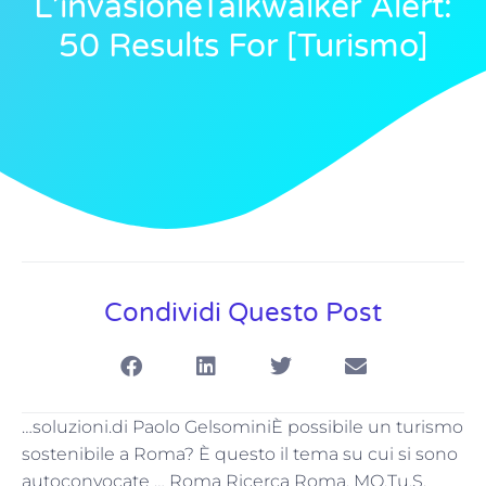
L’invasioneTalkwalker Alert:
50 Results For [turismo]
Condividi Questo Post
…soluzioni.di Paolo GelsominiÈ possibile un turismo
sostenibile a Roma? È questo il tema su cui si sono
autoconvocate … Roma Ricerca Roma, MO.Tu.S.