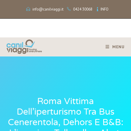
info@canilviaggi.it
0424 30068
INFO
MENU
Roma Vittima
Dell’iperturismo Tra Bus
Cenerentola, Dehors E B&b: