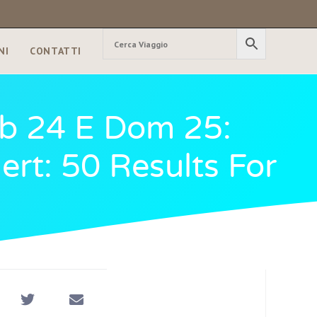
NI
CONTATTI
Sab 24 E Dom 25:
ert: 50 Results For