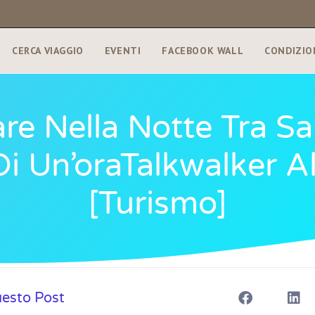
CERCA VIAGGIO
EVENTI
FACEBOOK WALL
CONDIZIO
are Nella Notte Tra 
Di Un’oraTalkwalker Al
[turismo]
uesto Post