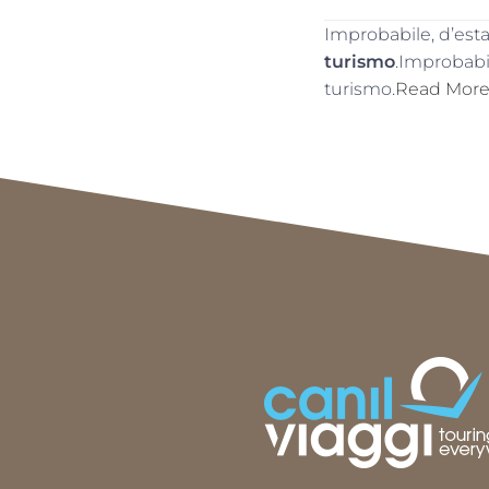
Improbabile, d’esta
turismo
.Improbabil
turismo.
Read Mor