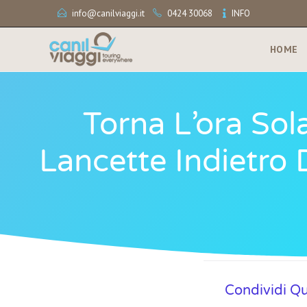
info@canilviaggi.it
0424 30068
INFO
HOME
Torna L’ora Sol
Lancette Indietro 
Condividi Q