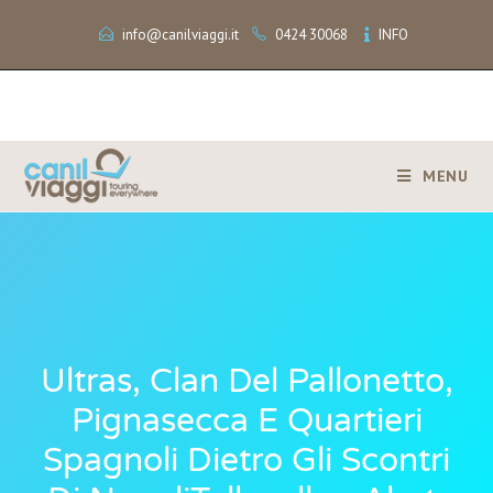
info@canilviaggi.it
0424 30068
INFO
MENU
Ultras, Clan Del Pallonetto,
Pignasecca E Quartieri
Spagnoli Dietro Gli Scontri