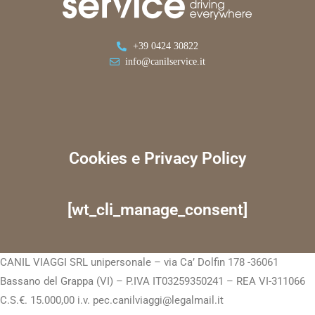
+39 0424 30822
info@canilservice.it
Cookies e Privacy Policy
[wt_cli_manage_consent]
CANIL VIAGGI SRL unipersonale – via Ca’ Dolfin 178 -36061
Bassano del Grappa (VI) – P.IVA IT03259350241 – REA VI-311066
C.S.€. 15.000,00 i.v. pec.canilviaggi@legalmail.it