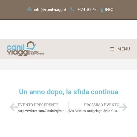
info@canilviaggi.it
0424 30068
INFO
MENU
>
Un anno dopo, la sfida continua
Un anno dopo, la sfida continua
EVENTO PRECEDENTE
PROSSIMO EVENTO
http://twitter.com/PaoloPqi/status/1371187517131751426Talkwalker Alert: 50 results for [turismo]
Les Saintes, arcipelago della Guadalupa