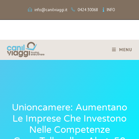
info@canilviaggi.it
0424 30068
INFO
MENU
Unioncamere: Aumentano
Le Imprese Che Investono
Nelle Competenze