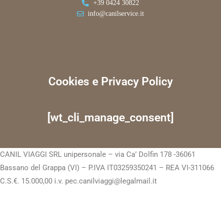
+39 0424 30822
info@canilservice.it
Cookies e Privacy Policy
[wt_cli_manage_consent]
CANIL VIAGGI SRL unipersonale – via Ca’ Dolfin 178 -36061
Bassano del Grappa (VI) – P.IVA IT03259350241 – REA VI-311066
C.S.€. 15.000,00 i.v. pec.canilviaggi@legalmail.it