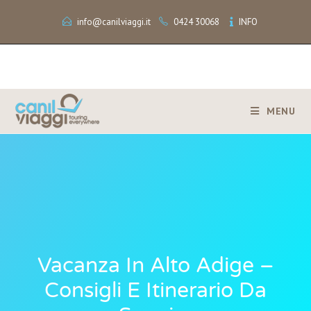
info@canilviaggi.it
0424 30068
INFO
MENU
Vacanza In Alto Adige –
Consigli E Itinerario Da