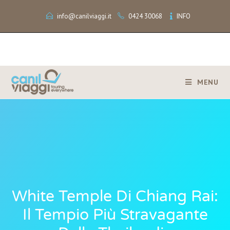
info@canilviaggi.it
0424 30068
INFO
MENU
White Temple Di Chiang Rai:
Il Tempio Più Stravagante